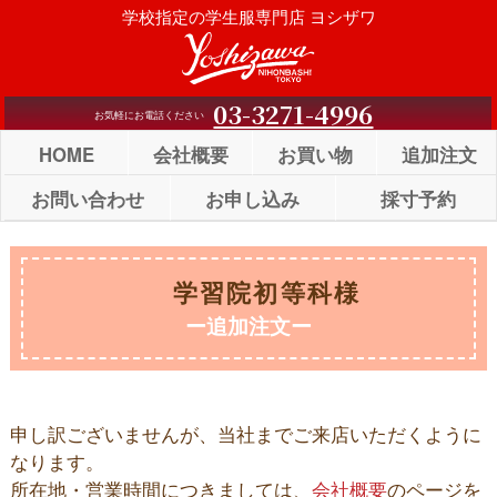
Skip
学校指定の学生服専門店 ヨシザワ
to
content
03-3271-4996
お気軽にお電話ください
HOME
会社概要
お買い物
追加注文
お問い合わせ
お申し込み
採寸予約
学習院初等科様
ー追加注文ー
申し訳ございませんが、当社までご来店いただくように
なります。
所在地・営業時間につきましては、
会社概要
のページを