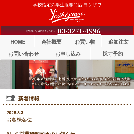
Skip
学校指定の学生服専門店 ヨシザワ
to
content
03-3271-4996
お気軽にお電話ください
HOME
会社概要
お買い物
追加注文
お問い合わせ
お申し込み
採寸予約
新着情報
2026.8.3
お客様各位
8月の営業時間変更のお知らせ