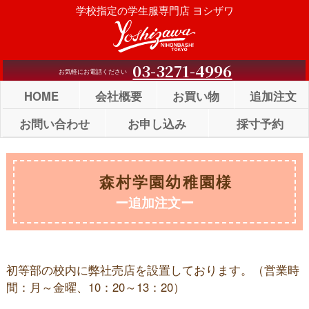
Skip
学校指定の学生服専門店 ヨシザワ
to
content
03-3271-4996
お気軽にお電話ください
HOME
会社概要
お買い物
追加注文
お問い合わせ
お申し込み
採寸予約
森村学園幼稚園様
ー追加注文ー
初等部の校内に弊社売店を設置しております。（営業時
間：月～金曜、10：20～13：20）