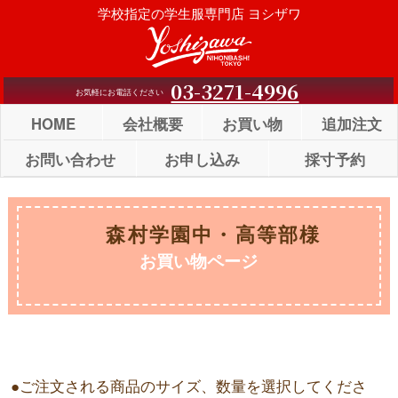
Skip
学校指定の学生服専門店 ヨシザワ
to
content
03-3271-4996
お気軽にお電話ください
HOME
会社概要
お買い物
追加注文
お問い合わせ
お申し込み
採寸予約
森村学園中・高等部様
お買い物ページ
●ご注文される商品のサイズ、数量を選択してくださ