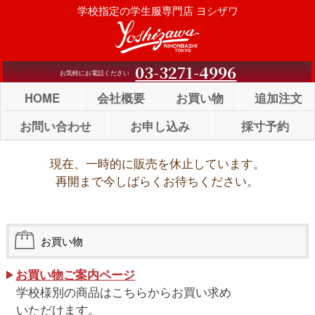
Skip
学校指定の学生服専門店 ヨシザワ
to
content
03-3271-4996
お気軽にお電話ください
HOME
会社概要
お買い物
追加注文
お問い合わせ
お申し込み
採寸予約
現在、一時的に販売を休止しています。
再開まで今しばらくお待ちください。
お買い物
お買い物ご案内ページ
学校様別の商品はこちらからお買い求め
いただけます。